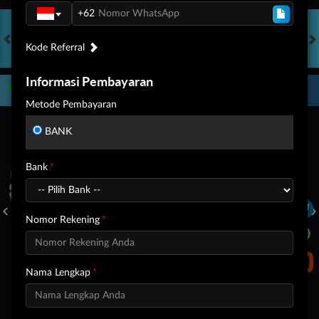
+62
Kode Referral
HOT GAMES
SLOTS
LIVE CASINO
RACE
TOGEL
OL
Informasi Pembayaran
Game Populer
Metode Pembayaran
BANK
Bank
GATES OF OLYMPUS POP
BANG GACOR 1000
GOYANG GAIB
Nomor Rekening
Nama Lengkap
WUKONG - BLACK SCATTER
DJ BOOM BOOM
GATES OF OLYMPUS 1000
Beranda
Promosi
Masuk
Hub. Kami
Akun Saya