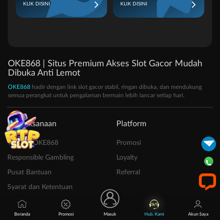
KLIK DISINI
KLIK DISINI
OKE868 | Situs Premium Akses Slot Gacor Mudah
Dibuka Anti Lemot
OKE868
hadir dengan link slot gacor stabil, ringan dibuka, dan mendukung
semua perangkat untuk pengalaman bermain lebih lancar setiap hari.
Kebijaksanaan
Platform
Tentang OKE868
Promosi
Responsible Gambling
Loyalty
Pusat Bantuan
Referral
Syarat dan Ketentuan
Kategori
Dukungan
Beranda
Promosi
Masuk
Hub. Kami
Akun Saya