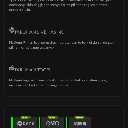
odds yang lebih tinggi, dan menyediakan pilihan yang lebih banyak
untuk pemain.
TARUHAN LIVE KASINO
Platform Pilihan bagi perusahaan-perusahaan terbaik di dunia, dengan
pilihan variasi game terbanyak
TARUHAN TOGEL
Platform togel yang menarik dari perusahan terbaik di dunia yang
menawarkan hadiah kemenangan besar