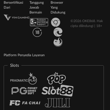
Bersertifikasi
Tanggung
Browser
Dari
Jawab
Yang
Bermain
Didukung
©2026 OKE868. Hak
cipta dilindungi | 18+
Platform Penyedia Layanan
Slots