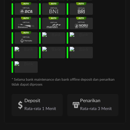
* Selama bank maintenance dan bank offline deposit dan penarikan
tidak dapat diproses
Deposit
Penarikan
Rata-rata 1 Menit
Rata-rata 3 Menit