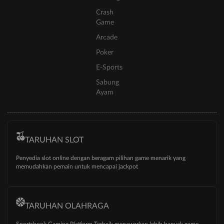
Crash
Game
Arcade
Poker
E-Sports
Sabung
Ayam
TARUHAN SLOT
Penyedia slot online dengan beragam pilihan game menarik yang
memudahkan pemain untuk mencapai jackpot
TARUHAN OLAHRAGA
Sportsbook Gaming Platform Terbaik menawarkan lebih banyak game,