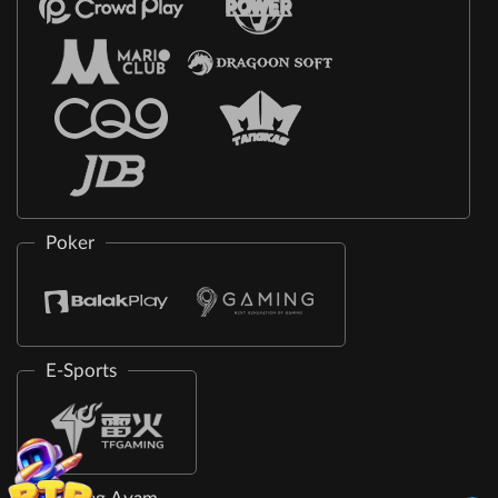
Poker
E-Sports