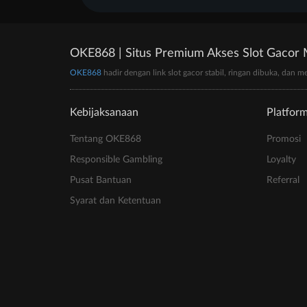
OKE868 | Situs Premium Akses Slot Gacor
OKE868
hadir dengan link slot gacor stabil, ringan dibuka, dan
Kebijaksanaan
Platfor
Tentang OKE868
Promosi
Responsible Gambling
Loyalty
Pusat Bantuan
Referral
Syarat dan Ketentuan