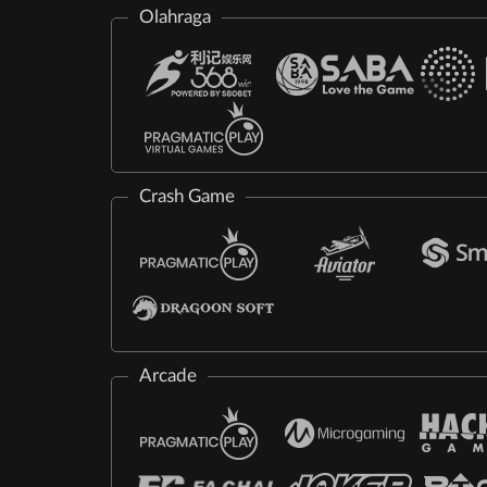
Olahraga
Crash Game
Arcade