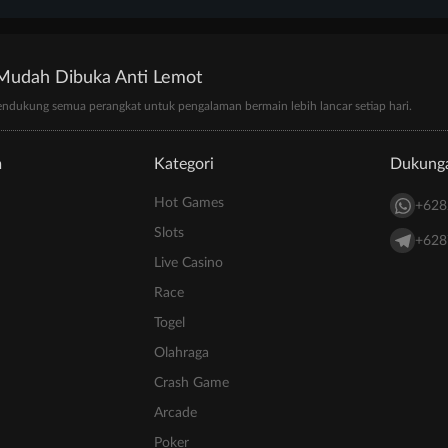
 Mudah Dibuka Anti Lemot
 mendukung semua perangkat untuk pengalaman bermain lebih lancar setiap hari.
m
Kategori
Dukung
Hot Games
+628
Slots
+628
Live Casino
Race
Togel
Olahraga
Crash Game
Arcade
Poker