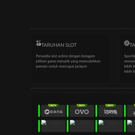
TARUHAN SLOT
T
Penyedia slot online dengan beragam
Sports
pilihan game menarik yang memudahkan
menawa
pemain untuk mencapai jackpot
lebih 
lebih 