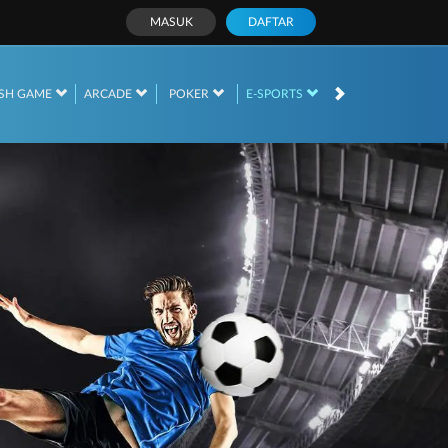
MASUK
DAFTAR
SH GAME
ARCADE
POKER
E-SPORTS
SABUNG AYAM