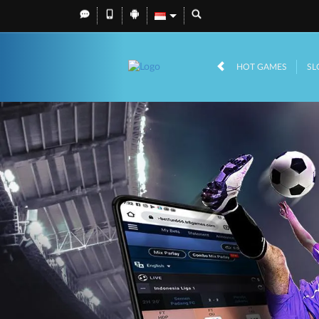
HOT GAMES
SL