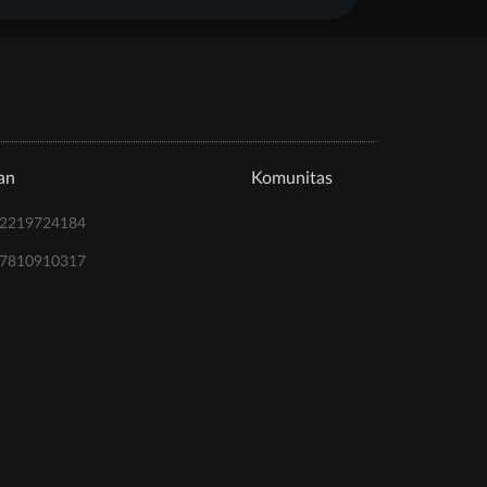
an
Komunitas
2219724184
7810910317