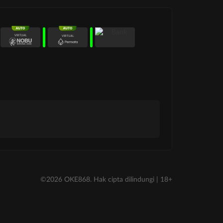
©2026 OKE868. Hak cipta dilindungi | 18+