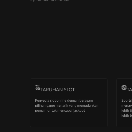
Syarat dan Ketentuan
TARUHAN SLOT
T
Penyedia slot online dengan beragam
Sports
pilihan game menarik yang memudahkan
menawa
pemain untuk mencapai jackpot
lebih 
lebih 