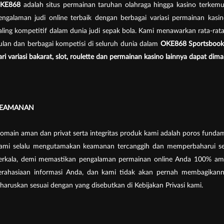
KE868
adalah situs permainan taruhan olahraga hingga kasino terkemu
engalaman judi online terbaik dengan berbagai variasi permainan kasi
aling kompetitif dalam dunia judi sepak bola. Kami menawarkan rata-ra
ulan dan berbagai kompetisi di seluruh dunia dalam
OKE868 Sportsbook, 
ari variasi bakarat, slot, roulette dan permainan kasino lainnya dapat dim
EAMANAN
omain aman dan privat serta integritas produk kami adalah poros fundam
ami selalu mengutamakan keamanan tercanggih dan memperbaharui sem
erkala, demi memastikan pengalaman permainan online Anda 100% ama
erahasiaan informasi Anda, dan kami tidak akan pernah membagikanny
iharuskan sesuai dengan yang disebutkan di Kebijakan Privasi kami.