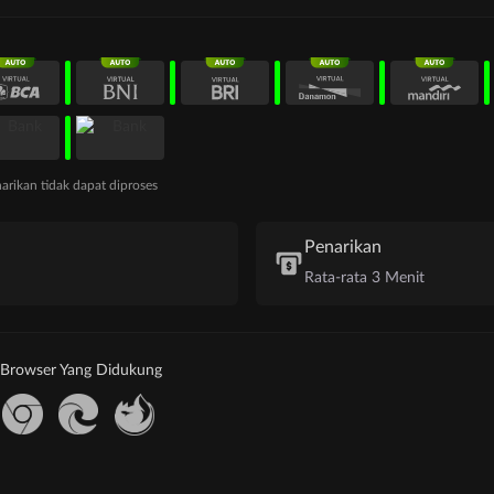
arikan tidak dapat diproses
Penarikan
Rata-rata 3 Menit
Browser Yang Didukung