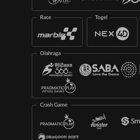
Race
Togel
Olahraga
Crash Game