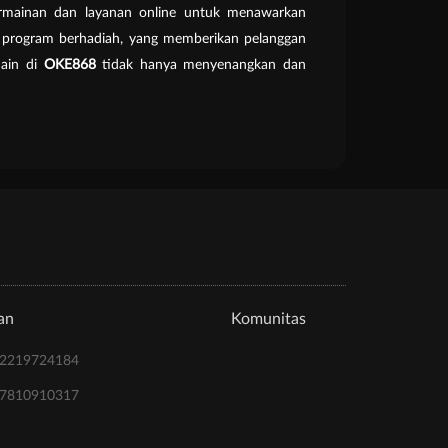
rmainan dan layanan online untuk menawarkan
a program berhadiah, yang memberikan pelanggan
main di
OKE868
tidak hanya menyenangkan dan
an
Komunitas
2219724184
7810910317