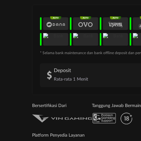
* Selama bank maintenance dan bank offline deposit dan pen
Deposit
Rata-rata 1 Menit
Bersertifikasi Dari
Tanggung Jawab Bermain
Platform Penyedia Layanan