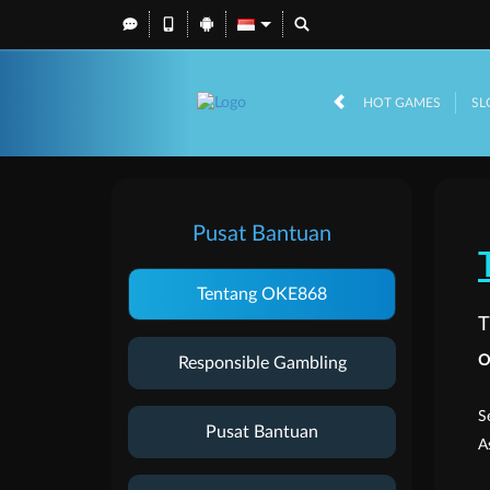
HOT GAMES
SL
Pusat Bantuan
Tentang OKE868
O
Responsible Gambling
S
Pusat Bantuan
A