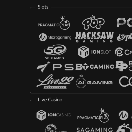
Slots
Live Casino