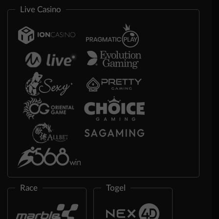
Live Casino
Race
Togel