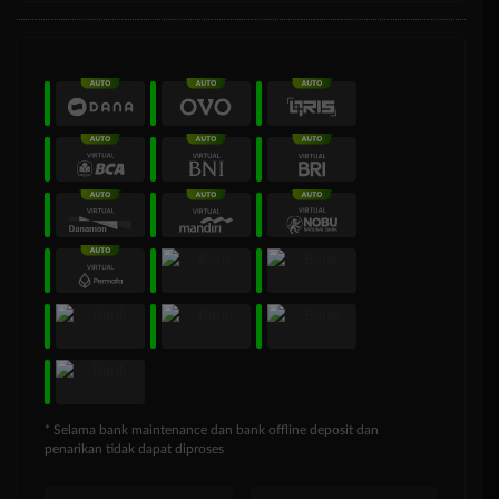
* Selama bank maintenance dan bank offline deposit dan
penarikan tidak dapat diproses