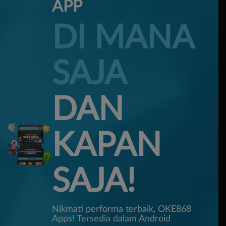
APP
DI MANA
SAJA
DAN
KAPAN
SAJA!
Nikmati performa terbaik, OKE868
Apps! Tersedia dalam Android