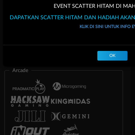
EVENT SCATTER HITAM DI MA
DAPATKAN SCATTER HITAM DAN HADIAH AKAN K
KLIK DI SINI UNTUK INFO 
OK
Arcade