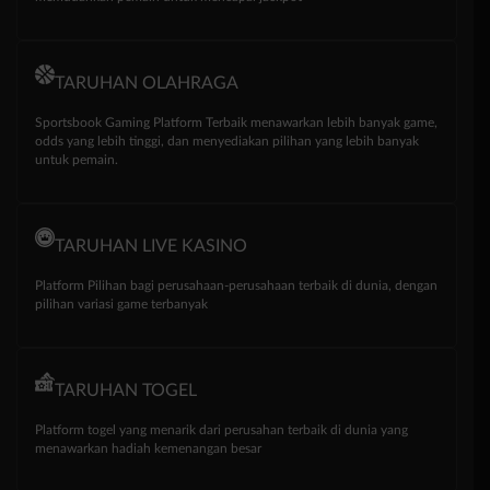
TARUHAN OLAHRAGA
Sportsbook Gaming Platform Terbaik menawarkan lebih banyak game,
odds yang lebih tinggi, dan menyediakan pilihan yang lebih banyak
untuk pemain.
TARUHAN LIVE KASINO
Platform Pilihan bagi perusahaan-perusahaan terbaik di dunia, dengan
pilihan variasi game terbanyak
TARUHAN TOGEL
Platform togel yang menarik dari perusahan terbaik di dunia yang
menawarkan hadiah kemenangan besar