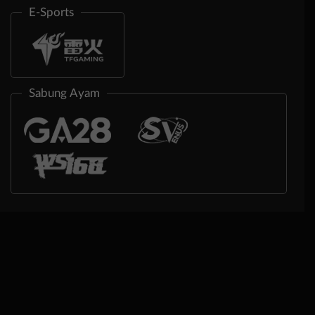
E-Sports
Sabung Ayam