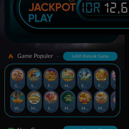
IDR
12,
JACKPOT
PLAY
Game Populer
Lebih Banyak Game
Gates of Olympus POP
Storm of Seth 2
Fortune Garuda 1000
Mahjong MaxWin
Epic Ze Zeus
FORTUNE GARUDA 500
Gates of Olympus Roulette
Wukong - Black Scatter
Mahjong Ways
SUPER ELEMENTS 2
Mahjong Ways 2
MUSCLE FORTUNE CAT
Mahjong Legend
Lucky Neko